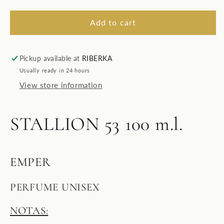
quantity
quantity
for
for
STALLION
STALLION
Add to cart
53
53
Pickup available at
RIBERKA
Usually ready in 24 hours
View store information
STALLION 53 100 m.l.
EMPER
PERFUME UNISEX
NOTAS: