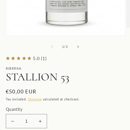
O
m
Open
2
media
in
1
m
of
1
/
2
in
modal
5.0 (1)
RIBERKA
STALLION 53
Regular
€50,00 EUR
price
Tax included.
Shipping
calculated at checkout.
Quantity
Decrease
Increase