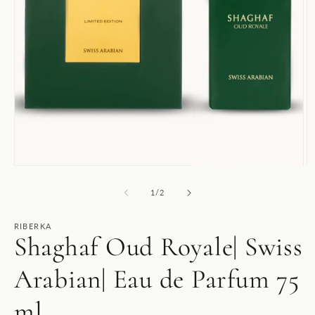
Open
O
media
m
1
2
of
1
/
2
in
in
modal
m
RIBERKA
Shaghaf Oud Royale| Swiss
Arabian| Eau de Parfum 75
ml