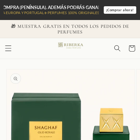
Skip to
PRA (PENÍNSULA). ADEMÁS PODRÁS GANAR UN VIAJE A DUBÁI PARA 
content
¡Comprar ahora!
OPA Y PORTUGAL✈️ PERFUMES 100% ORIGINALES 🇦🇪
🎁 MUESTRA GRATIS EN TODOS LOS PEDIDOS DE
PERFUMES
Cart
Skip to
product
information