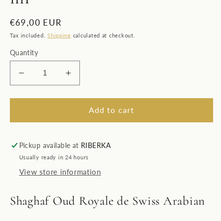
Regular
€69,00 EUR
price
Tax included.
Shipping
calculated at checkout.
Quantity
Decrease
Increase
quantity
quantity
for
for
Shaghaf
Shaghaf
Add to cart
Oud
Oud
Royale|
Royale|
Swiss
Swiss
Pickup available at
RIBERKA
Arabian|
Arabian|
Usually ready in 24 hours
Eau
Eau
View store information
de
de
Parfum
Parfum
75
75
Shaghaf Oud Royale de Swiss Arabian
ml
ml